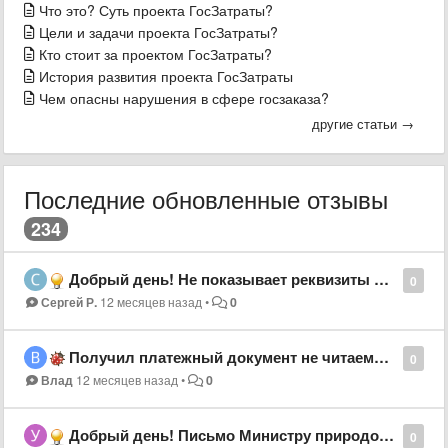
Что это? Суть проекта ГосЗатраты?
Цели и задачи проекта ГосЗатраты?
Кто стоит за проектом ГосЗатраты?
История развития проекта ГосЗатраты
Чем опасны нарушения в сфере госзаказа?​
другие статьи →
Последние обновленные отзывы
234
Добрый день! Не показывает реквизиты по контрактам, а также не дает скачать документы в форматах .xls и xlsx
0
Сергей Р.
12 месяцев назад
•
0
Получил платежный документ не читаемый код, квитанция блеклая что делать как оплатить. л/с 6300111628
0
Влад
12 месяцев назад
•
0
Добрый день! Письмо Министру природопользования и экологии РБ Фазылову Н.М. отправить эл.почта нужна
0