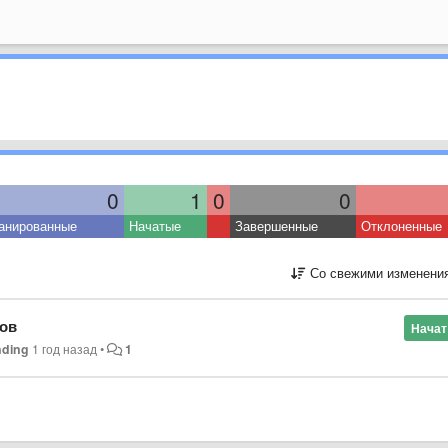
0
1
0
0
анированные
Начатые
Завершенные
Отклоненные
Со свежими изменени
тов
Начат
nding
1 год назад
•
1