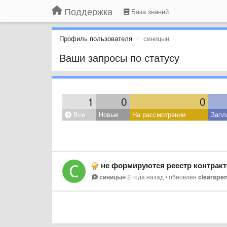
Поддержка
База знаний
Профиль пользователя
синицын
Ваши запросы по статусу
1
0
0
Все
Новые
На рассмотрении
Запл
не формируются реестр контрак
синицын
2 года назад
•
обновлен
clearspe